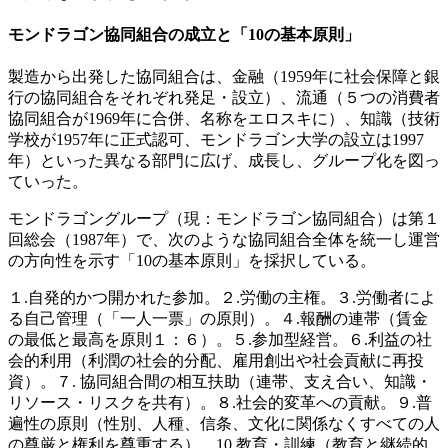
モンドラゴン協同組合の成立と「10の基本原則」
製造から出発した協同組合は、金融（1959年に社会保障と銀
行の協同組合をそれぞれ発足・設立）、流通（５つの消費者
協同組合が1969年に合併、名称をエロスキに）、知識（技術
学校が1957年に正式認可、モンドラゴン大学の設立は1997
年）といった異なる部門に広げ、成長し、グループ化を図っ
ていった。
モンドラゴングループ（現：モンドラゴン協同組合）は第１
回総会（1987年）で、次のような協同組合全体を統一し運営
の方向性を示す「10の基本原則」を採択している。
１.自発的かつ開かれた参加。２.労働の主権。３.労働者によ
る自己管理（「一人一票」の原則）。４.報酬の連帯（賃金
の最低と最高を原則１：６）。５.参加型経営。６.利益の社
会的利用（利潤の社会的分配、雇用創出や社会貢献に再投
資）。７. 協同組合間の相互扶助（連帯、支え合い、知識・
リソース・リスクを共有）。８.社会的変革への貢献。９.普
遍性の原則（性別、人種、信条、文化に関係なくすべての人
の尊厳と権利を尊重する）。10.教育・訓練（教育と継続的