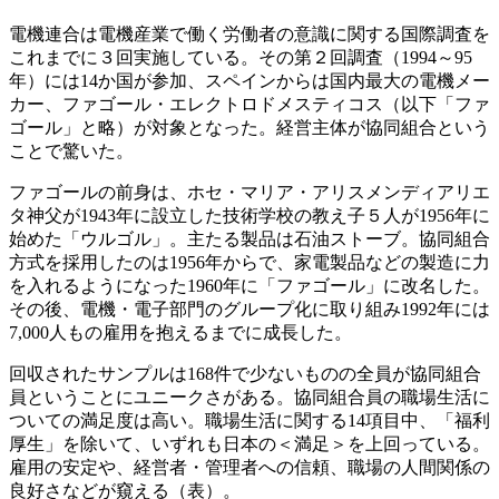
電機連合は電機産業で働く労働者の意識に関する国際調査を
これまでに３回実施している。その第２回調査（1994～95
年）には14か国が参加、スペインからは国内最大の電機メー
カー、ファゴール・エレクトロドメスティコス（以下「ファ
ゴール」と略）が対象となった。経営主体が協同組合という
ことで驚いた。
ファゴールの前身は、ホセ・マリア・アリスメンディアリエ
タ神父が1943年に設立した技術学校の教え子５人が1956年に
始めた「ウルゴル」。主たる製品は石油ストーブ。協同組合
方式を採用したのは1956年からで、家電製品などの製造に力
を入れるようになった1960年に「ファゴール」に改名した。
その後、電機・電子部門のグループ化に取り組み1992年には
7,000人もの雇用を抱えるまでに成長した。
回収されたサンプルは168件で少ないものの全員が協同組合
員ということにユニークさがある。協同組合員の職場生活に
ついての満足度は高い。職場生活に関する14項目中、「福利
厚生」を除いて、いずれも日本の＜満足＞を上回っている。
雇用の安定や、経営者・管理者への信頼、職場の人間関係の
良好さなどが窺える（表）。