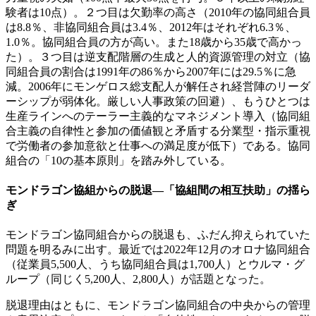
験者は10点）。２つ目は欠勤率の高さ（2010年の協同組合員
は8.8％、非協同組合員は3.4％、2012年はそれぞれ6.3％、
1.0％。協同組合員の方が高い。また18歳から35歳で高かっ
た）。３つ目は逆支配階層の生成と人的資源管理の対立（協
同組合員の割合は1991年の86％から2007年には29.5％に急
減。2006年にモンゲロス総支配人が解任され経営陣のリーダ
ーシップが弱体化。厳しい人事政策の回避）、もうひとつは
生産ラインへのテーラー主義的なマネジメント導入（協同組
合主義の自律性と参加の価値観と矛盾する分業型・指示重視
で労働者の参加意欲と仕事への満足度が低下）である。協同
組合の「10の基本原則」を踏み外している。
モンドラゴン協組からの脱退―「協組間の相互扶助」の揺ら
ぎ
モンドラゴン協同組合からの脱退も、ふだん抑えられていた
問題を明るみに出す。最近では2022年12月のオロナ協同組合
（従業員5,500人、うち協同組合員は1,700人）とウルマ・グ
ループ（同じく5,200人、2,800人）が話題となった。
脱退理由はともに、モンドラゴン協同組合の中央からの管理