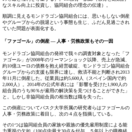
なスキル向上に投資し、協同組合の理念の伝達）。
順調に見えるモンドラゴン協同組合には、思いもしない倒産
やグループからの脱退という事態も生じ、ふだん見過ごされ
ていた問題が表面化する。
「ファゴール」の倒産 ― 人事・労務政策もその一因
モンドラゴン協同組合の発祥で我々の調査対象となった「フ
ァゴール」が2008年のリーマンショック以降、売上が急減、
約10億ユーロの債務を抱え経営破綻、モンドラゴン協同組合
グループからの支援も限界に達し、救済不能と判断され2013
年11月に倒産した。従業員は約5,600人（スペイン国内で約
2,000人）。2014年の公式年表には「影響を受けた1,900人の
組合員のうち90％が雇用の解決策を見つけることができた」
と。しかし非協同組合員の相当数は職を失った。
この倒産についてバスク大学所属の研究者らはファゴールの
人事・労務政策に着目し、次の４点を指摘している。
その1つは協同組合員の家族や親族の優先雇用制度による能
力重視の欠如（100点中最大30点を付与。５年以上の職務経