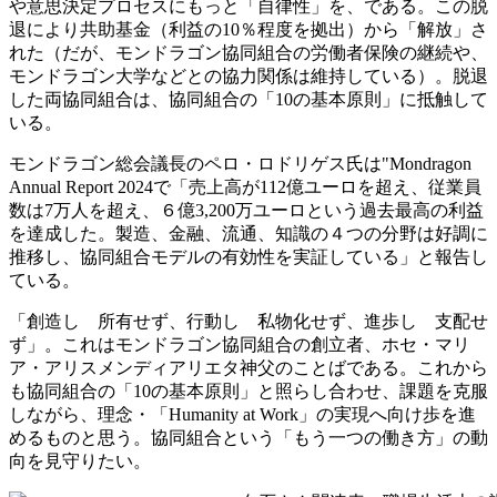
や意思決定プロセスにもっと「自律性」を、である。この脱
退により共助基金（利益の10％程度を拠出）から「解放」さ
れた（だが、モンドラゴン協同組合の労働者保険の継続や、
モンドラゴン大学などとの協力関係は維持している）。脱退
した両協同組合は、協同組合の「10の基本原則」に抵触して
いる。
モンドラゴン総会議長のペロ・ロドリゲス氏は"Mondragon
Annual Report 2024で「売上高が112億ユーロを超え、従業員
数は7万人を超え、６億3,200万ユーロという過去最高の利益
を達成した。製造、金融、流通、知識の４つの分野は好調に
推移し、協同組合モデルの有効性を実証している」と報告し
ている。
「創造し 所有せず、行動し 私物化せず、進歩し 支配せ
ず」。これはモンドラゴン協同組合の創立者、ホセ・マリ
ア・アリスメンディアリエタ神父のことばである。これから
も協同組合の「10の基本原則」と照らし合わせ、課題を克服
しながら、理念・「Humanity at Work」の実現へ向け歩を進
めるものと思う。協同組合という「もう一つの働き方」の動
向を見守りたい。