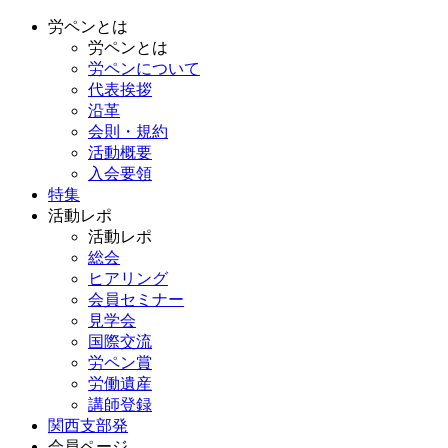
労ペンとは
労ペンとは
労ペンについて
代表挨拶
沿革
会則・規約
活動概要
入会要領
特集
活動レポ
活動レポ
総会
ヒアリング
会員セミナー
見学会
国際交流
労ペン賞
労働遺産
講師登録
関西支部発
会員ページ