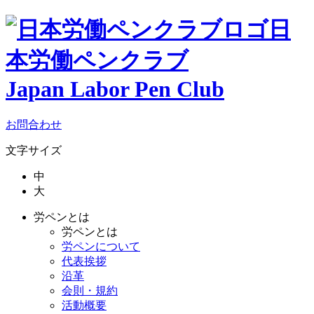
日
本労働ペンクラブ
Japan Labor Pen Club
お問合わせ
文字サイズ
中
大
労ペンとは
労ペンとは
労ペンについて
代表挨拶
沿革
会則・規約
活動概要