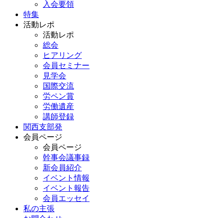
入会要領
特集
活動レポ
活動レポ
総会
ヒアリング
会員セミナー
見学会
国際交流
労ペン賞
労働遺産
講師登録
関西支部発
会員ページ
会員ページ
幹事会議事録
新会員紹介
イベント情報
イベント報告
会員エッセイ
私の主張